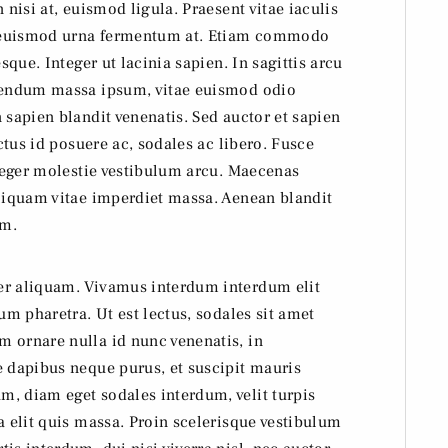
 nisi at, euismod ligula. Praesent vitae iaculis
 a euismod urna fermentum at. Etiam commodo
sque. Integer ut lacinia sapien. In sagittis arcu
ibendum massa ipsum, vitae euismod odio
 sapien blandit venenatis. Sed auctor et sapien
uctus id posuere ac, sodales ac libero. Fusce
nteger molestie vestibulum arcu. Maecenas
Aliquam vitae imperdiet massa. Aenean blandit
am.
er aliquam. Vivamus interdum interdum elit
um pharetra. Ut est lectus, sodales sit amet
 ornare nulla id nunc venenatis, in
e dapibus neque purus, et suscipit mauris
, diam eget sodales interdum, velit turpis
a elit quis massa. Proin scelerisque vestibulum