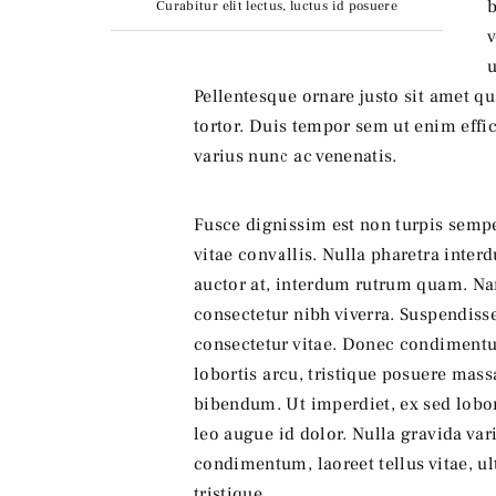
b
Curabitur elit lectus, luctus id posuere
v
u
Pellentesque ornare justo sit amet q
tortor. Duis tempor sem ut enim effic
varius nunc ac venenatis.
Fusce dignissim est non turpis semp
vitae convallis. Nulla pharetra interd
auctor at, interdum rutrum quam. Nam
consectetur nibh viverra. Suspendiss
consectetur vitae. Donec condimentum
lobortis arcu, tristique posuere mass
bibendum. Ut imperdiet, ex sed lobort
leo augue id dolor. Nulla gravida var
condimentum, laoreet tellus vitae, ult
tristique.