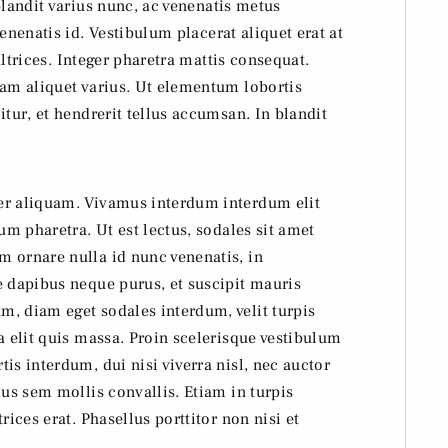
landit varius nunc, ac venenatis metus
enenatis id. Vestibulum placerat aliquet erat at
ltrices. Integer pharetra mattis consequat.
uam aliquet varius. Ut elementum lobortis
itur, et hendrerit tellus accumsan. In blandit
er aliquam. Vivamus interdum interdum elit
um pharetra. Ut est lectus, sodales sit amet
 ornare nulla id nunc venenatis, in
e dapibus neque purus, et suscipit mauris
, diam eget sodales interdum, velit turpis
a elit quis massa. Proin scelerisque vestibulum
is interdum, dui nisi viverra nisl, nec auctor
ius sem mollis convallis. Etiam in turpis
rices erat. Phasellus porttitor non nisi et