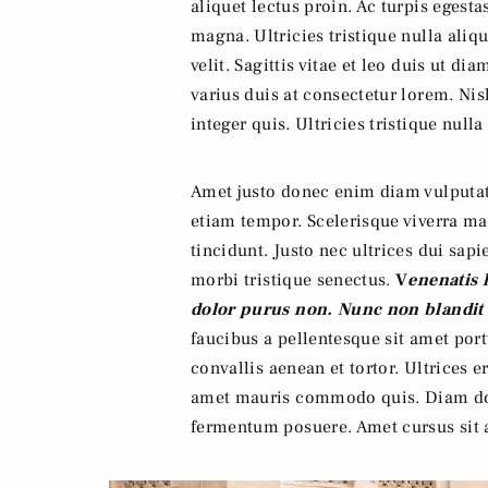
aliquet lectus proin. Ac turpis egesta
magna. Ultricies tristique nulla aliq
velit. Sagittis vitae et leo duis ut d
varius duis at consectetur lorem. Nis
integer quis. Ultricies tristique nulla
Amet justo donec enim diam vulputate
etiam tempor. Scelerisque viverra ma
tincidunt. Justo nec ultrices dui sap
morbi tristique senectus.
V
enenatis 
dolor purus non. Nunc non blandit
faucibus a pellentesque sit amet port
convallis aenean et tortor. Ultrices e
amet mauris commodo quis. Diam done
fermentum posuere. Amet cursus sit 