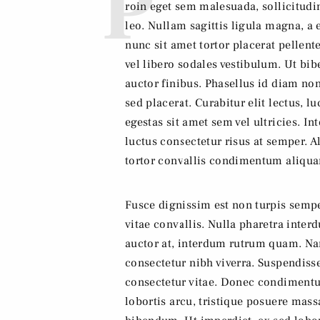
P
roin eget sem malesuada, sollicitudin
leo. Nullam sagittis ligula magna,
nunc sit amet tortor placerat pellente
vel libero sodales vestibulum. Ut b
auctor finibus. Phasellus id diam non
sed placerat. Curabitur elit lectus, l
egestas sit amet sem vel ultricies. I
luctus consectetur risus at semper. 
tortor convallis condimentum aliqu
Fusce dignissim est non turpis semp
vitae convallis. Nulla pharetra interd
auctor at, interdum rutrum quam. Nam
consectetur nibh viverra. Suspendiss
consectetur vitae. Donec condimentum
lobortis arcu, tristique posuere mass