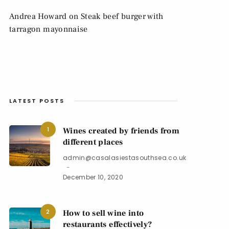
Andrea Howard
on
Steak beef burger with
tarragon mayonnaise
LATEST POSTS
1
Wines created by friends from
different places
admin@casalasiestasouthsea.co.uk
December 10, 2020
2
How to sell wine into
restaurants effectively?