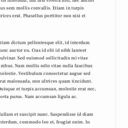
is interdum, dui nisi viverra nisl, nec auctor
ius sem mollis convallis. Etiam in turpis
rices erat. Phasellus porttitor non nisi et
tiam dictum pellentesque elit, id interdum
unc auctor eu. Cras id elit id nibh laoreet
ulvinar. Sed euismod sollicitudin mi vitae
inibus. Nam mollis odio vitae nulla faucibus
olestie. Vestibulum consectetur augue sed
rat malesuada, non ultrices quam tincidunt.
uisque et turpis accumsan, molestie erat nec,
orta purus. Nam accumsan ligula ac.
ullam et suscipit nunc. Suspendisse id diam
nterdum, commodo leo et, feugiat enim. In