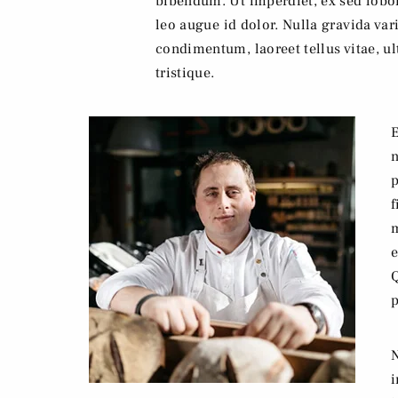
bibendum. Ut imperdiet, ex sed lobort
leo augue id dolor. Nulla gravida var
condimentum, laoreet tellus vitae, ult
tristique.
E
n
p
f
m
e
Q
p
N
i