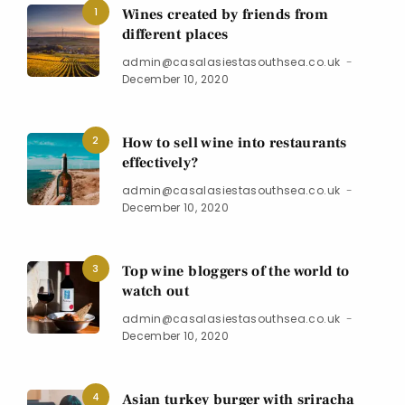
1
Wines created by friends from
different places
admin@casalasiestasouthsea.co.uk
December 10, 2020
2
How to sell wine into restaurants
effectively?
admin@casalasiestasouthsea.co.uk
December 10, 2020
3
Top wine bloggers of the world to
watch out
admin@casalasiestasouthsea.co.uk
December 10, 2020
4
Asian turkey burger with sriracha