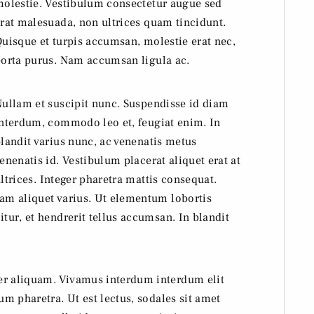
olestie. Vestibulum consectetur augue sed
rat malesuada, non ultrices quam tincidunt.
uisque et turpis accumsan, molestie erat nec,
orta purus. Nam accumsan ligula ac.
ullam et suscipit nunc. Suspendisse id diam
nterdum, commodo leo et, feugiat enim. In
landit varius nunc, ac venenatis metus
enenatis id. Vestibulum placerat aliquet erat at
ltrices. Integer pharetra mattis consequat.
uam aliquet varius. Ut elementum lobortis
itur, et hendrerit tellus accumsan. In blandit
er aliquam. Vivamus interdum interdum elit
um pharetra. Ut est lectus, sodales sit amet