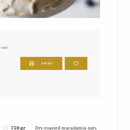
IME
PRINT
750 gr
Dry-roasted macadamia nuts