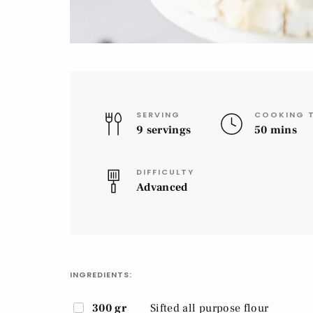
SERVING
COOKING T
9 servings
50 mins
DIFFICULTY
Advanced
INGREDIENTS:
300 gr
Sifted all purpose flour