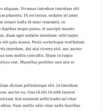
er aliquam. Vivamus interdum interdum elit
um pharetra. Ut est lectus, sodales sit amet
 ornare nulla id nunc venenatis, in
e dapibus neque purus, et suscipit mauris
, diam eget sodales interdum, velit turpis
a elit quis massa. Proin scelerisque vestibulum
is interdum, dui nisi viverra nisl, nec auctor
ius sem mollis convallis. Etiam in turpis
rices erat. Phasellus porttitor non nisi et
tiam dictum pellentesque elit, id interdum
unc auctor eu. Cras id elit id nibh laoreet
ulvinar. Sed euismod sollicitudin mi vitae
inibus. Nam mollis odio vitae nulla faucibus