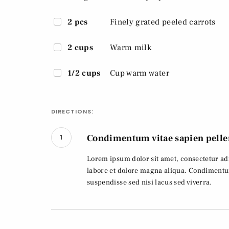
2 pcs
Finely grated peeled carrots
2 cups
Warm milk
1/2 cups
Cup warm water
DIRECTIONS:
Condimentum vitae sapien pelle
1
Lorem ipsum dolor sit amet, consectetur adi
labore et dolore magna aliqua. Condimentu
suspendisse sed nisi lacus sed viverra.