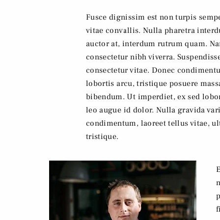
Fusce dignissim est non turpis semp
vitae convallis. Nulla pharetra interd
auctor at, interdum rutrum quam. Nam
consectetur nibh viverra. Suspendiss
consectetur vitae. Donec condimentum
lobortis arcu, tristique posuere mass
bibendum. Ut imperdiet, ex sed lobort
leo augue id dolor. Nulla gravida var
condimentum, laoreet tellus vitae, ult
tristique.
E
n
p
f