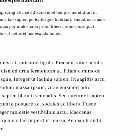
ntesque habitant
piscing elit, sed do eiusmod tempor incididunt ut
m vitae sapien pellentesque habitant. Faucibus ornare
lamcorper malesuada proin libero nunc consequat.
tus et netus et malesuada fames.
 nisi at, euismod ligula. Praesent vitae iaculis
 a euismod urna fermentum at. Etiam commodo
sque. Integer ut lacinia sapien. In sagittis arcu
ibendum massa ipsum, vitae euismod odio
 sapien blandit venenatis. Sed auctor et sapien
uctus id posuere ac, sodales ac libero. Fusce
nteger molestie vestibulum arcu. Maecenas
Aliquam vitae imperdiet massa. Aenean blandit
am.