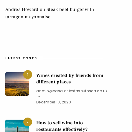
Andrea Howard
on
Steak beef burger with
tarragon mayonnaise
LATEST POSTS
1
Wines created by friends from
different places
admin@casalasiestasouthsea.co.uk
December 10, 2020
2
How to sell wine into
restaurants effectively?