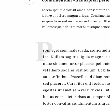
Condimentum vitae sapien pelle
Lorem ipsum dolor sit amet, consectetur adi
labore et dolore magna aliqua. Condimentu
suspendisse sed nisi lacus sed viverra. Ul
Pellentesque habitant morbi tristique senec
P
roin eget sem malesuada, sollicitudin
leo. Nullam sagittis ligula magna,
nunc sit amet tortor placerat pellente
vel libero sodales vestibulum. Ut b
auctor finibus. Phasellus id diam non
sed placerat. Curabitur elit lectus, l
egestas sit amet sem vel ultricies. I
luctus consectetur risus at semper. 
tortor convallis condimentum aliqu