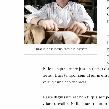
m
e
Q
p
N
i
b
Curabitur elit lectus, luctus id posuere
v
u
Pellentesque ornare justo sit amet q
tortor. Duis tempor sem ut enim effic
varius nunc ac venenatis.
Fusce dignissim est non turpis semp
vitae convallis. Nulla pharetra interd