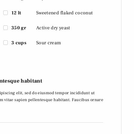
12 lt
Sweetened flaked coconut
350 gr
Active dry yeast
3 cups
Sour cream
ntesque habitant
piscing elit, sed do eiusmod tempor incididunt ut
m vitae sapien pellentesque habitant. Faucibus ornare